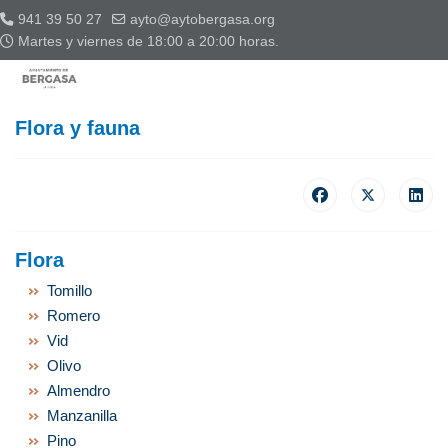
941 39 50 27
ayto@aytobergasa.org
Martes y viernes de 18:00 a 20:00 horas.
Flora y fauna
Flora
Tomillo
Romero
Vid
Olivo
Almendro
Manzanilla
Pino